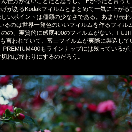
ん仕方がないことだと思うし、上がったと言っても
げがあるKodakフィルムとまとめて一気に上が
悲しいポイントは種類の少なさである。あまり売れ
ているのは世界一発色のいいフィルムを作るフィル
の、実質的に感度400のフィルムがない。FUJIF
造とも言われていて、富士フイルムが実際に製造し
ある。PREMIUM400もラインナップには残ってい
け切れば終わりにするのだろう。