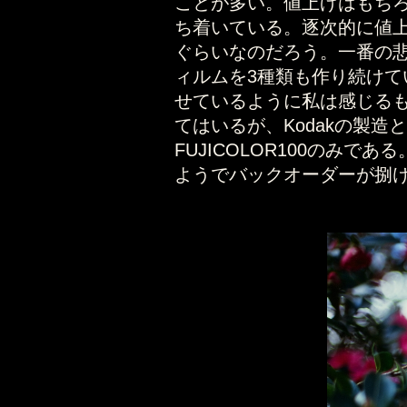
ことが多い。値上げはもちろ
ち着いている。逐次的に値上
ぐらいなのだろう。一番の
ィルムを3種類も作り続け
せているように私は感じるもの
てはいるが、Kodakの製
FUJICOLOR100のみで
ようでバックオーダーが捌