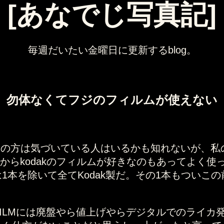
[あなでじ写真記]
毎週だいたい金曜日に更新するblog。
勿体なくてフジのフィルムが使えない
みの方は気づいている人はいるかも知れないが、私
々からkodakのフィルムが好きなのもあってよく
を除いて全てKodak製だ。その1本もついこの前使ったl
FILMには廃盤やら値上げやらデジタルでのライカ