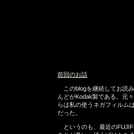
前回のお話
このblogを継続してお読
んどがKodak製である。元
らは私の使うネガフィルムは1本
だった。
というのも、最近のFUJI