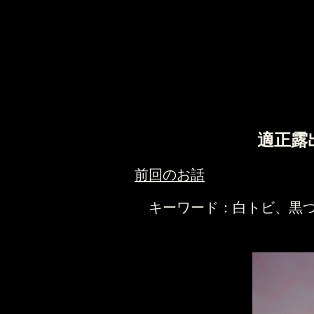
適正露
前回のお話
キーワード：白トビ、黒つ